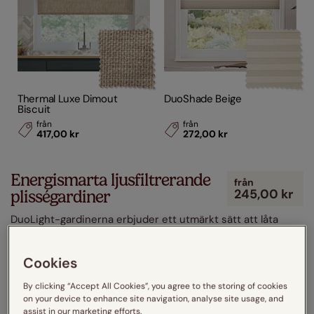
Thermal Luxe Dimout
DuoShade Beige
Biscuit
från
från
417,00 kr
272,00 kr
Energismarta ljusfiltrerande
från
245,00 kr
plisségardiner
DuoLight-gardinerna erbjuder ett utmärkt sätt att låta
ljuset ta sig in i ditt hem utan att du behöver störas av
solens skarpa strålar. Moderna
...
Cookies
By clicking “Accept All Cookies”, you agree to the storing of cookies
on your device to enhance site navigation, analyse site usage, and
assist in our marketing efforts.