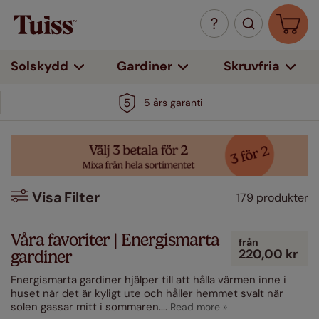
Solskydd
Gardiner
Skruvfria
5 års garanti
Visa
Filter
179 produkter
Filter
Våra favoriter | Energismarta
från
220,00 kr
gardiner
Färg
Energismarta gardiner hjälper till att hålla värmen inne i
Vit
huset när det är kyligt ute och håller hemmet svalt när
(15)
solen gassar mitt i sommaren.
...
Beige / Naturfärgade