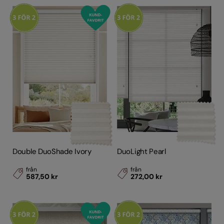
(48)
Grå/Silver
(70)
Blå
(27)
Röd
(2)
Lila
(3)
Svart
(1)
Grön
(13)
Rosa
(12)
Gul/Guld
(7)
Double DuoShade Ivory
DuoLight Pearl
Mönstrade
(36)
från
från
587,50 kr
272,00 kr
Stil
Egenskaper