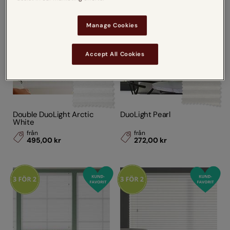
Manage Cookies
Accept All Cookies
Double DuoLight Arctic
DuoLight Pearl
White
från
från
495,00 kr
272,00 kr