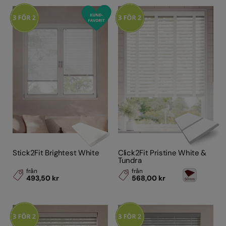
(2)
Brun
(2)
Grå/Silver
(51)
Blå
(3)
Svart
(17)
Grön
(7)
Ljus
trä
(14)
Medium
trä
(30)
Mörk
trä
(18)
Stick2Fit Brightest White
Click2Fit Pristine White &
Tundra
Vitmålad
(1)
från
från
493,50 kr
568,00 kr
Stil
Egenskaper