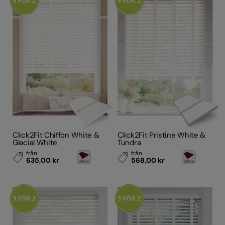
Click2Fit Chiffon White &
Click2Fit Pristine White &
Glacial White
Tundra
från
från
635,00 kr
568,00 kr