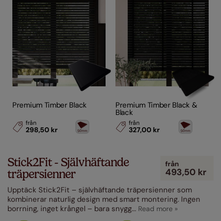
Premium Timber Black
Premium Timber Black &
Black
från
från
298,50 kr
327,00 kr
Stick2Fit - Självhäftande
från
493,50 kr
träpersienner
Upptäck Stick2Fit – självhäftande träpersienner som
kombinerar naturlig design med smart montering. Ingen
borrning, inget krångel – bara snygg
...