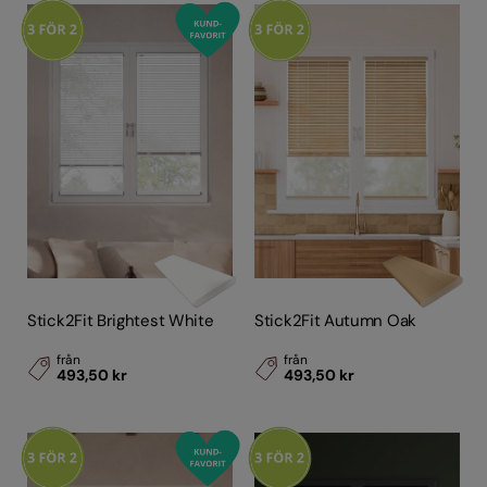
Stick2Fit Brightest White
Stick2Fit Autumn Oak
från
från
493,50 kr
493,50 kr