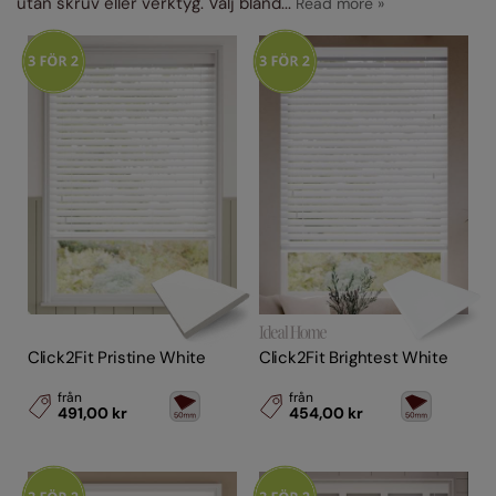
utan skruv eller verktyg. Välj bland
...
Click2Fit Pristine White
Click2Fit Brightest White
från
från
491,00 kr
454,00 kr