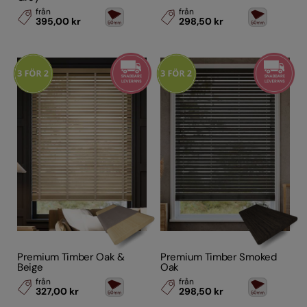
från
från
395,00 kr
298,50 kr
Premium Timber Oak &
Premium Timber Smoked
Beige
Oak
från
från
327,00 kr
298,50 kr