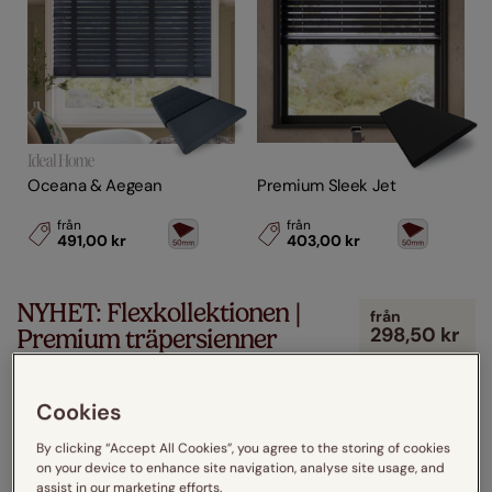
Oceana & Aegean
Premium Sleek Jet
från
från
491,00 kr
403,00 kr
NYHET: Flexkollektionen |
från
298,50 kr
Premium träpersienner
Flexkollektionen kombinerar snabbare leverans med flexibla
mått och ett brett urval av utföranden. När du vill ha
Cookies
måttanpassade träpersienner
...
By clicking “Accept All Cookies”, you agree to the storing of cookies
on your device to enhance site navigation, analyse site usage, and
assist in our marketing efforts.