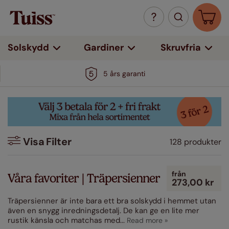
Solskydd
Gardiner
Skruvfria
5 års garanti
Visa
Filter
128 produkter
Filter
från
Våra favoriter | Träpersienner
273,00 kr
Färg
Träpersienner är inte bara ett bra solskydd i hemmet utan
Vit
även en snygg inredningsdetalj. De kan ge en lite mer
(30)
rustik känsla och matchas med
...
Beige / Naturfärgade