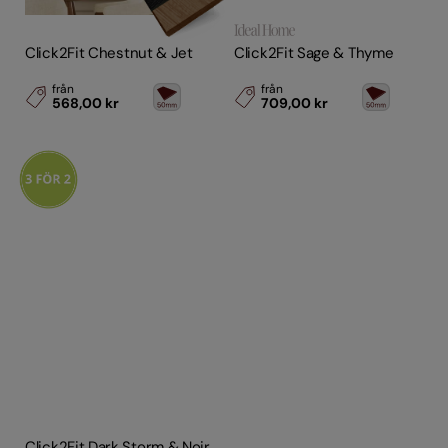
Click2Fit Chestnut & Jet
Click2Fit Sage & Thyme
från
från
568,00 kr
709,00 kr
Click2Fit Dark Storm & Noir