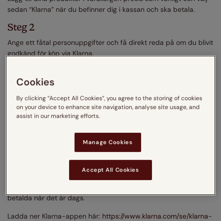
sedan “Klarna” när du befinner dig i kassan och ska betala.
Steg 2
Ange ett fåtal personuppgifter och få direkt reda på om du blivit
godkänd för köp via Klarna.
Steg 3
Cookies
Klarna skickar ut en betalningsbekräftelse via e-mail och
påminner dig när det är dags att betala.
By clicking “Accept All Cookies”, you agree to the storing of cookies
on your device to enhance site navigation, analyse site usage, and
Steg 4
assist in our marketing efforts.
Genomför dina framtida Klarna-köp med endast ett klick.
Manage Cookies
Klarna-appen
Om du inte redan har laddat ner Klarnas smidiga app, så
Accept All Cookies
rekommenderar vi att du gör det. På så vis kan du enkelt hålla
koll på dina köp och betalningar, samt se till att köpen blir
betalda när det är dags.
Ladda ner Klarna-appen här:
https://www.klarna.com/se/klarna-