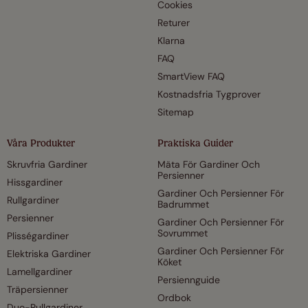
Cookies
Returer
Klarna
FAQ
SmartView FAQ
Kostnadsfria Tygprover
Sitemap
Våra Produkter
Praktiska Guider
Skruvfria Gardiner
Mäta För Gardiner Och
Persienner
Hissgardiner
Gardiner Och Persienner För
Rullgardiner
Badrummet
Persienner
Gardiner Och Persienner För
Sovrummet
Plisségardiner
Gardiner Och Persienner För
Elektriska Gardiner
Köket
Lamellgardiner
Persiennguide
Träpersienner
Ordbok
Duo-Rullgardiner