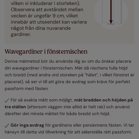
vilken vi inkluderar i storleken).
Observera att avståndet mellan
vecken är ungefär 9 cm, vilket
innebär att utseendet kan variera
något från dina nuvarande
gardiner.
Wavegardiner i fönsternischen
Denna mätmetod bör du använda dig av om du önskar placera
din wavegardiner i fönsternischen. Mät då nischens fulla höjd
och bredd (med andra ord storeken på ”hålet”, i vilket fönstret är
placerat), så ser vi till att göra de avdrag som krävs för perfekt
passform med fästen.
För så exakta mått som möjligt,
mät bredden och höjden på
tre ställen
(eftersom väggen inte alltid är helt rak) och använd
därefter det minsta måttet för både bredd och höjd.
Gör inga avdrag
för gardinens eller persiennens fästen. Vi tar
hänsyn till detta vid tillverkning för att säkerställa rätt passform.