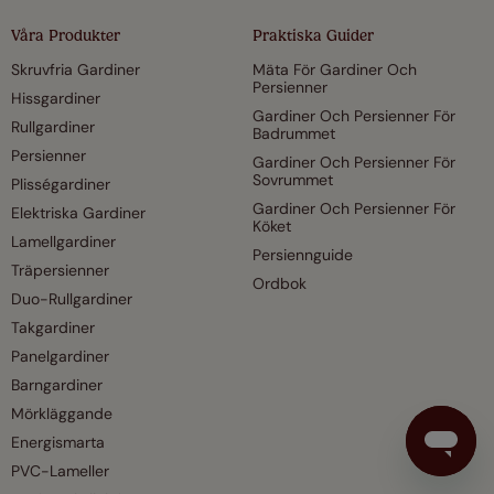
Våra Produkter
Praktiska Guider
Skruvfria Gardiner
Mäta För Gardiner Och
Persienner
Hissgardiner
Gardiner Och Persienner För
Rullgardiner
Badrummet
Persienner
Gardiner Och Persienner För
Sovrummet
Plisségardiner
Gardiner Och Persienner För
Elektriska Gardiner
Köket
Lamellgardiner
Persiennguide
Träpersienner
Ordbok
Duo-Rullgardiner
Takgardiner
Panelgardiner
Barngardiner
Mörkläggande
Energismarta
PVC-Lameller