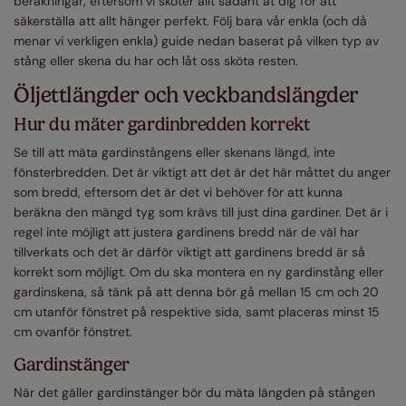
beräkningar, eftersom vi sköter allt sådant åt dig för att
säkerställa att allt hänger perfekt. Följ bara vår enkla (och då
menar vi verkligen enkla) guide nedan baserat på vilken typ av
stång eller skena du har och låt oss sköta resten.
Öljettlängder och veckbandslängder
Hur du mäter gardinbredden korrekt
Se till att mäta gardinstångens eller skenans längd, inte
fönsterbredden. Det är viktigt att det är det här måttet du anger
som bredd, eftersom det är det vi behöver för att kunna
beräkna den mängd tyg som krävs till just dina gardiner. Det är i
regel inte möjligt att justera gardinens bredd när de väl har
tillverkats och det är därför viktigt att gardinens bredd är så
korrekt som möjligt. Om du ska montera en ny gardinstång eller
gardinskena, så tänk på att denna bör gå mellan 15 cm och 20
cm utanför fönstret på respektive sida, samt placeras minst 15
cm ovanför fönstret.
Gardinstänger
När det gäller gardinstänger bör du mäta längden på stången