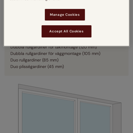
63–65 mm träpersienner (80 mm)
25 mm aluminiumpersienner (30 mm)
50 mm aluminiumpersienner (70 mm)
Manage Cookies
Hissgardiner (50 mm)
Lamellgardiner (75 mm)
Accept All Cookies
Rullgardiner för takmontage (50 mm)
Rullgardiner för väggmontage (70 mm)
Dubbla rullgardiner för takmontage (120 mm)
Dubbla rullgardiner för väggmontage (105 mm)
Duo rullgardiner (85 mm)
Duo plisségardiner (45 mm)