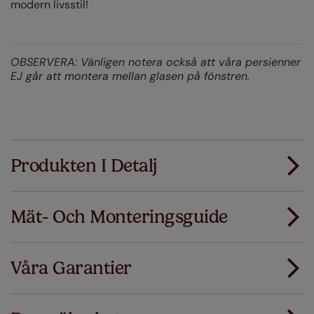
modern livsstil!
OBSERVERA: Vänligen notera också att våra persienner
EJ går att montera mellan glasen på fönstren.
Produkten I Detalj
Mät- Och Monteringsguide
Alla våra produkter är designade för snabbt och
smidigt standardmontage.
Våra Garantier
Lägg till SureSize mätgaranti på din order. Om
Ladda ner mätguiden
dina gardiner eller persienner inte passar
första gången ersätter vi dem med rätt storlek.