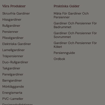
Våra Produkter
Praktiska Guider
Skruvfria Gardiner
Mäta För Gardiner Och
Persienner
Hissgardiner
Gardiner Och Persienner För
Rullgardiner
Badrummet
Persienner
Gardiner Och Persienner För
Sovrummet
Plisségardiner
Gardiner Och Persienner För
Elektriska Gardiner
Köket
Lamellgardiner
Persiennguide
Träpersienner
Ordbok
Duo-Rullgardiner
Takgardiner
Panelgardiner
Barngardiner
Mörkläggande
Energismarta
PVC-Lameller
Designerkollektioner