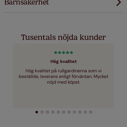
Barnsäkerhet
Ladda ner instruktioner
Just a few simple T&Cs apply - you can check them out
här
Tusentals nöjda kunder
Hög kvalitet
Hög kvalitet på rullgardinerna som vi
beställde, leverans enligt förväntan. Mycket
nöjd med köpet.