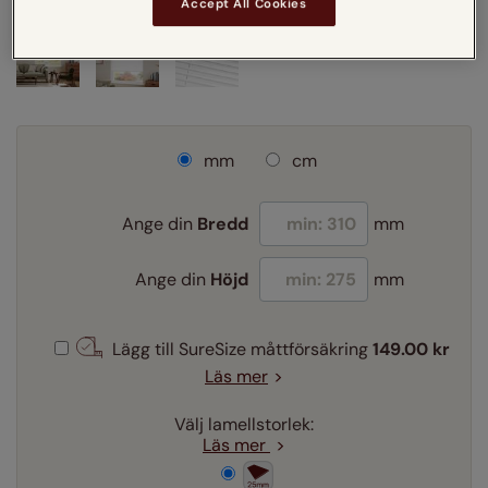
Accept All Cookies
mm
cm
Ange din
Bredd
mm
Ange din
Höjd
mm
Lägg till SureSize måttförsäkring
149.00 kr
Läs mer
Välj lamellstorlek:
Läs mer