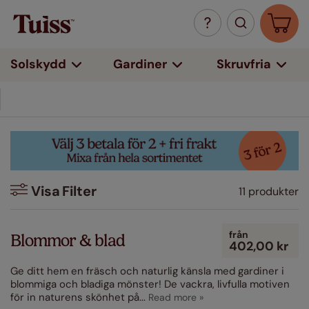
Solskydd
Gardiner
Skruvfria
Visa
Filter
11 produkter
Filter
från
Blommor & blad
402,00 kr
Färg
Ge ditt hem en fräsch och naturlig känsla med gardiner i
Beige / Naturfärgade
blommiga och bladiga mönster! De vackra, livfulla motiven
(1)
för in naturens skönhet på
...
Grå/Silver