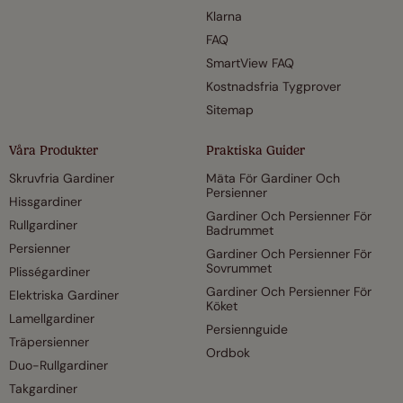
Klarna
FAQ
SmartView FAQ
Kostnadsfria Tygprover
Sitemap
Våra Produkter
Praktiska Guider
Skruvfria Gardiner
Mäta För Gardiner Och
Persienner
Hissgardiner
Gardiner Och Persienner För
Rullgardiner
Badrummet
Persienner
Gardiner Och Persienner För
Sovrummet
Plisségardiner
Gardiner Och Persienner För
Elektriska Gardiner
Köket
Lamellgardiner
Persiennguide
Träpersienner
Ordbok
Duo-Rullgardiner
Takgardiner