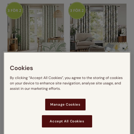
(1)
Blå
(4)
Grön
(2)
Rosa
(5)
Gul/Guld
(1)
Mönstrade
(1)
Cookies
Stil
William Morris Sunflower
Orchid Lace
Soft Green
By clicking “Accept All Cookies”, you agree to the storing of cookies
från
från
Egenskaper
on your device to enhance site navigation, analyse site usage, and
533,00 kr
402,00 kr
assist in our marketing efforts.
Material
Manage Cookies
Designerkollektioner
Accept All Cookies