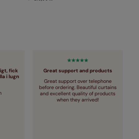
gt, fick
Great support and products
a i lugn
Great support over telephone
F
before ordering. Beautiful curtains
m
and excellent quality of products
when they arrived!