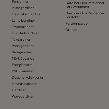
Persienner
Gardiner Och Persienner
För Sovrummet
Plisségardiner
Gardiner Och Persienner
Elektriska Gardiner
För Köket
Lamellgardiner
Persiennguide
Träpersienner
Ordbok
Duo-Rullgardiner
Takgardiner
Panelgardiner
Barngardiner
Mörkläggande
Energismarta
PVC-Lameller
Designerkollektioner
Insynsskyddande
Gardiner
Wavegardiner