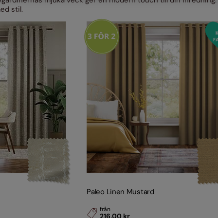
gardinernas mjuka veck ger en modern touch till din inredning. 
Träpersienner
Scion
Ljust tr
ed stil.
oner
Lamellgardiner
Sanderson
Se Alla Designerkollekti
Paleo Linen Mustard
från
216,00 kr