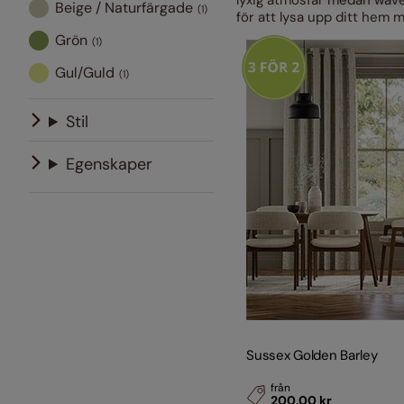
lyxig atmosfär medan wave
Beige / Naturfärgade
(1)
för att lysa upp ditt hem m
PerfectFit
Panelgardiner
Designerkollekti
Grön
(1)
Se Alla
Gul/Guld
(1)
Stil
Egenskaper
Sussex Golden Barley
från
200,00 kr