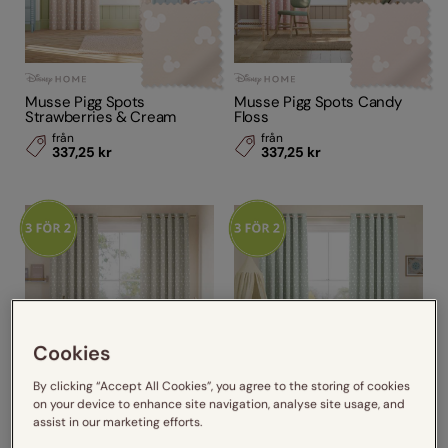
Musse Pigg Spots
Musse Pigg Spots Candy
Strawberries & Cream
Floss
från
från
337,25 kr
337,25 kr
Cookies
By clicking “Accept All Cookies”, you agree to the storing of cookies
on your device to enhance site navigation, analyse site usage, and
assist in our marketing efforts.
Musse Pigg Spots Mink
Musse Pigg Spots Sea Salt