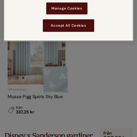
från
från
Manage Cookies
337,25 kr
337,25 kr
Accept All Cookies
Musse Pigg Spots Sky Blue
från
337,25 kr
från
Disney x Sanderson gardiner