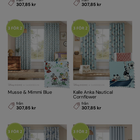
från
från
307,85 kr
307,85 kr
Musse & Mimmi Blue
Kalle Anka Nautical
Cornflower
från
från
307,85 kr
307,85 kr