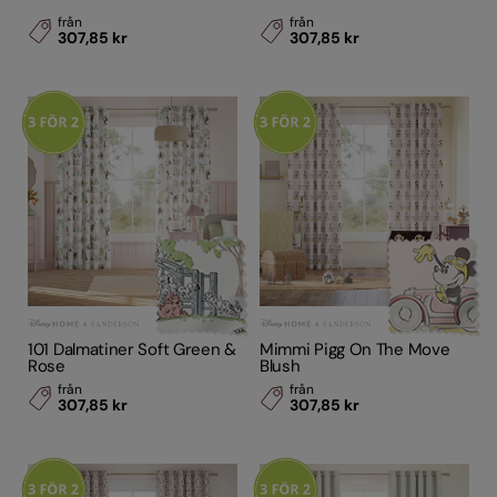
från
från
307,85 kr
307,85 kr
101 Dalmatiner Soft Green &
Mimmi Pigg On The Move
Rose
Blush
från
från
307,85 kr
307,85 kr