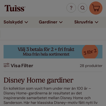
Solskydd
Gardiner
Skruvfria
5 års garanti
Visa
Filter
28 produkter
Filter
Disney Home gardiner
Färg
En kollektion som vuxit fram under mer än 100 år –
Disney Home-gardinerna är resultatet av det
Beige / Naturfärgade
inspirerande samarbetet mellan Disney Home och
(10)
Sanderson. Här har klassiska Disney-motiv fått nytt liv
Grå/Silver