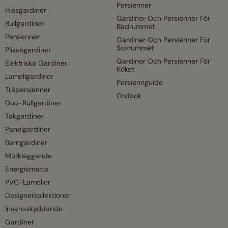
Persienner
Hissgardiner
Gardiner Och Persienner För
Rullgardiner
Badrummet
Persienner
Gardiner Och Persienner För
Sovrummet
Plisségardiner
Gardiner Och Persienner För
Elektriska Gardiner
Köket
Lamellgardiner
Persiennguide
Träpersienner
Ordbok
Duo-Rullgardiner
Takgardiner
Panelgardiner
Barngardiner
Mörkläggande
Energismarta
PVC-Lameller
Designerkollektioner
Insynsskyddande
Gardiner