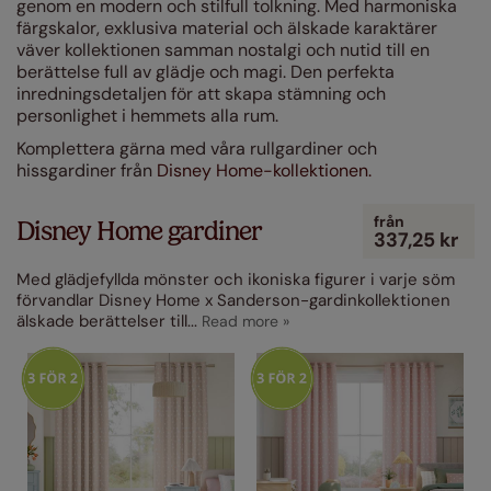
(2)
genom en modern och stilfull tolkning. Med harmoniska
färgskalor, exklusiva material och älskade karaktärer
Blå
(8)
väver kollektionen samman nostalgi och nutid till en
berättelse full av glädje och magi. Den perfekta
Grön
(4)
inredningsdetaljen för att skapa stämning och
personlighet i hemmets alla rum.
Rosa
(5)
Komplettera gärna med våra rullgardiner och
Mönstrade
(25)
hissgardiner från
Disney Home-kollektionen.
Stil
från
Disney Home gardiner
337,25 kr
Egenskaper
Med glädjefyllda mönster och ikoniska figurer i varje söm
förvandlar Disney Home x Sanderson-gardinkollektionen
Designerkollektioner
älskade berättelser till
...