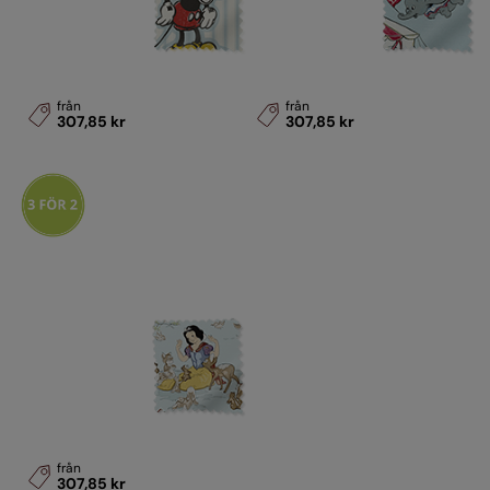
Musse Pigg Stripe Chalk
Dumbo Sky Blue
Blue
från
från
307,85 kr
307,85 kr
Snövit Sky Blue
från
307,85 kr