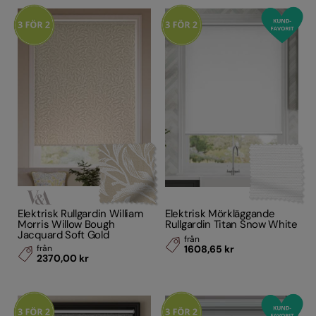
(36)
Brun
(3)
Grå/Silver
(39)
Blå
(8)
Röd
(1)
Lila
(1)
Svart
(12)
Grön
(4)
Rosa
(5)
Elektrisk Rullgardin William
Elektrisk Mörkläggande
Morris Willow Bough
Rullgardin Titan Snow White
Mönstrade
(15)
Jacquard Soft Gold
från
från
1608,65 kr
2370,00 kr
Stil
Egenskaper