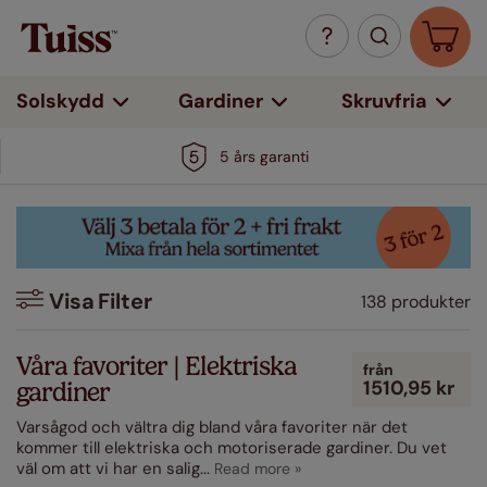
Solskydd
Gardiner
Skruvfria
5 års garanti
Visa
Filter
138 produkter
Filter
Våra favoriter | Elektriska
från
1510,95 kr
gardiner
Färg
Varsågod och vältra dig bland våra favoriter när det
Vit
kommer till elektriska och motoriserade gardiner. Du vet
(27)
väl om att vi har en salig
...
Beige / Naturfärgade