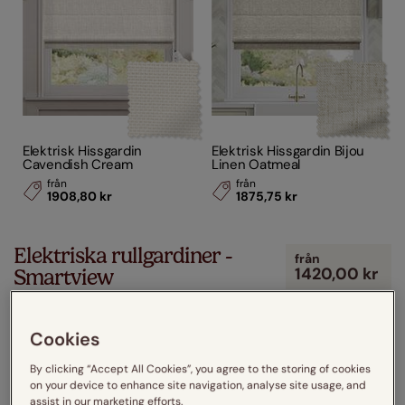
Elektrisk Hissgardin
Elektrisk Hissgardin Bijou
Cavendish Cream
Linen Oatmeal
från
från
1908,80 kr
1875,75 kr
Elektriska rullgardiner -
från
1420,00 kr
Smartview
Med våra elektriska rullgardiner får du full kontroll över
ljusinsläppet, du kan dessutom enkelt kontrollera dem med
Cookies
ett knapptryck på vår
...
By clicking “Accept All Cookies”, you agree to the storing of cookies
on your device to enhance site navigation, analyse site usage, and
assist in our marketing efforts.