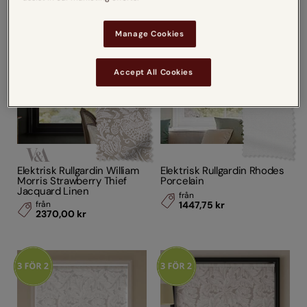
Manage Cookies
Accept All Cookies
Elektrisk Rullgardin William
Elektrisk Rullgardin Rhodes
Morris Strawberry Thief
Porcelain
Jacquard Linen
från
från
1447,75 kr
2370,00 kr