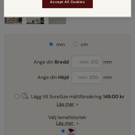
Accept All Cookies
mm
cm
Ange din
Bredd
mm
Ange din
Höjd
mm
Lägg till SureSize måttförsäkring
149.00 kr
Läs mer
Välj lamellstorlek:
Läs mer