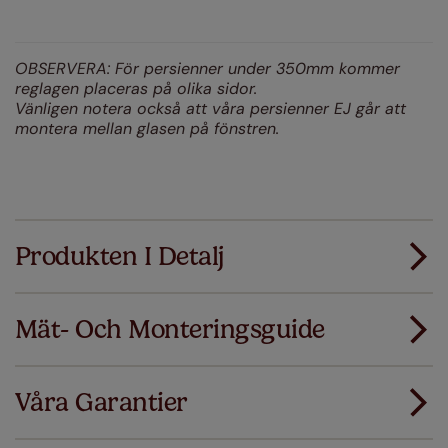
OBSERVERA: För persienner under 350mm kommer
reglagen placeras på olika sidor.
Vänligen notera också att våra persienner EJ går att
montera mellan glasen på fönstren.
Produkten I Detalj
Mät- Och Monteringsguide
Alla våra produkter är designade för snabbt och
smidigt standardmontage.
Våra Garantier
Lägg till SureSize mätgaranti på din order. Om
Ladda ner mätguiden
dina gardiner eller persienner inte passar