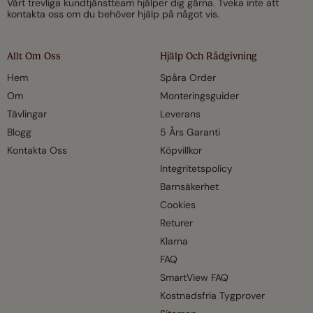
Vårt trevliga kundtjänstteam hjälper dig gärna. Tveka inte att
kontakta oss om du behöver hjälp på något vis.
Allt Om Oss
Hjälp Och Rådgivning
Hem
Spåra Order
Om
Monteringsguider
Tävlingar
Leverans
Blogg
5 Års Garanti
Kontakta Oss
Köpvillkor
Integritetspolicy
Barnsäkerhet
Cookies
Returer
Klarna
FAQ
SmartView FAQ
Kostnadsfria Tygprover