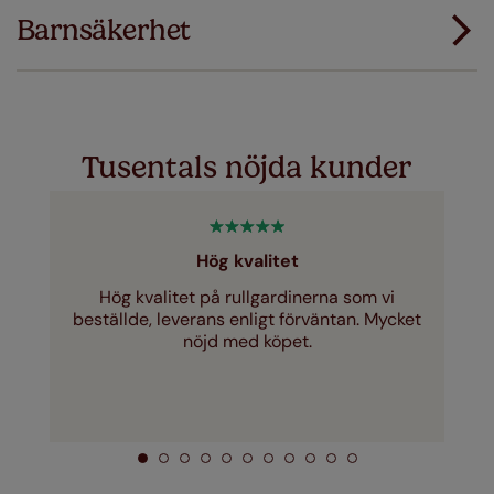
första gången ersätter vi dem med rätt storlek.
Barnsäkerhet
Ladda ner instruktioner
Just a few simple T&Cs apply - you can check them out
här
Tusentals nöjda kunder
Hög kvalitet
Hög kvalitet på rullgardinerna som vi
beställde, leverans enligt förväntan. Mycket
nöjd med köpet.