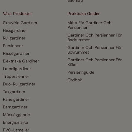
Sitemap
Våra Produkter
Praktiska Guider
Skruvfria Gardiner
Mäta För Gardiner Och
Persienner
Hissgardiner
Gardiner Och Persienner För
Rullgardiner
Badrummet
Persienner
Gardiner Och Persienner För
Sovrummet
Plisségardiner
Gardiner Och Persienner För
Elektriska Gardiner
Köket
Lamellgardiner
Persiennguide
Träpersienner
Ordbok
Duo-Rullgardiner
Takgardiner
Panelgardiner
Barngardiner
Mörkläggande
Energismarta
PVC-Lameller