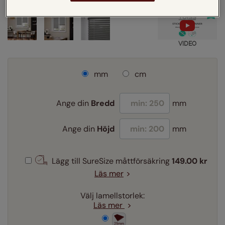
VIDEO
mm
cm
Ange din
Bredd
mm
Ange din
Höjd
mm
Lägg till SureSize måttförsäkring
149.00 kr
Läs mer
Välj lamellstorlek:
Läs mer