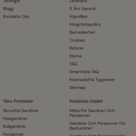
Tävlingar
Leverans
Blogg
5 Års Garanti
Kontakta Oss
Köpvillkor
Integritetspolicy
Barnsäkerhet
Cookies
Returer
Klarna
FAQ
SmartView FAQ
Kostnadsfria Tygprover
Sitemap
Våra Produkter
Praktiska Guider
Skruvfria Gardiner
Mäta För Gardiner Och
Persienner
Hissgardiner
Gardiner Och Persienner För
Rullgardiner
Badrummet
Persienner
Gardiner Och Persienner För