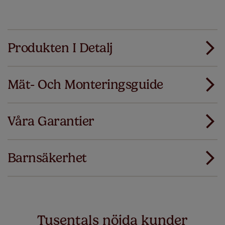
Produkten I Detalj
Mät- Och Monteringsguide
Alla våra produkter är designade för snabbt och
smidigt standardmontage.
Våra Garantier
Lägg till SureSize mätgaranti på din order. Om
Ladda ner mätguiden
dina gardiner eller persienner inte passar
första gången ersätter vi dem med rätt storlek.
Barnsäkerhet
Ladda ner instruktioner
Just a few simple T&Cs apply - you can check them out
här
Tusentals nöjda kunder