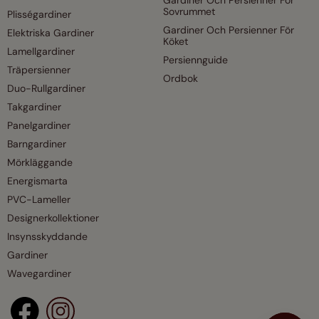
Sovrummet
Plisségardiner
Gardiner Och Persienner För
Elektriska Gardiner
Köket
Lamellgardiner
Persiennguide
Träpersienner
Ordbok
Duo-Rullgardiner
Takgardiner
Panelgardiner
Barngardiner
Mörkläggande
Energismarta
PVC-Lameller
Designerkollektioner
Insynsskyddande
Gardiner
Wavegardiner