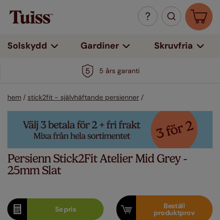
Solskydd
Gardiner
Skruvfria
5 års garanti
hem
/
stick2fit - självhäftande persienner
/
Persienn Stick2Fit Atelier Mid Grey -
25mm Slat
Beställ
Se
pris
produktprov