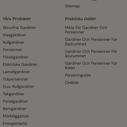
Sitemap
Våra Produkter
Praktiska Guider
Skruvfria Gardiner
Mäta För Gardiner Och
Persienner
Hissgardiner
Gardiner Och Persienner För
Rullgardiner
Badrummet
Persienner
Gardiner Och Persienner För
Sovrummet
Plisségardiner
Gardiner Och Persienner För
Elektriska Gardiner
Köket
Lamellgardiner
Persiennguide
Träpersienner
Ordbok
Duo-Rullgardiner
Takgardiner
Panelgardiner
Barngardiner
Mörkläggande
Energismarta