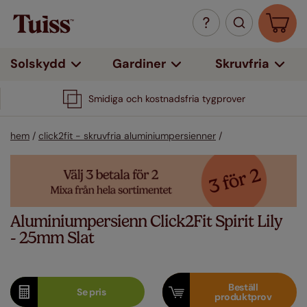
Solskydd
Gardiner
Skruvfria
Smidiga och kostnadsfria tygprover
hem
/
click2fit - skruvfria aluminiumpersienner
/
Aluminiumpersienn Click2Fit Spirit Lily
- 25mm Slat
Beställ
Se
pris
produktprov