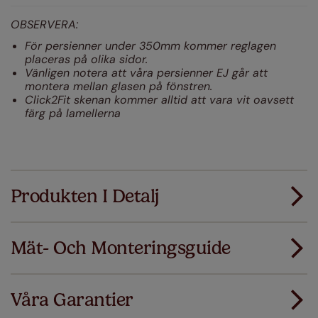
OBSERVERA:
För persienner under 350mm kommer reglagen
placeras på olika sidor.
Vänligen notera att våra persienner EJ går att
montera mellan glasen på fönstren.
Click2Fit skenan kommer alltid att vara vit oavsett
färg på lamellerna
Produkten I Detalj
Mät- Och Monteringsguide
Alla våra produkter är designade för snabbt och
smidigt standardmontage.
Våra Garantier
Lägg till SureSize mätgaranti på din order. Om
Ladda ner mätguiden