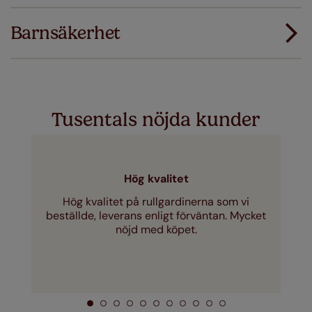
dina gardiner eller persienner inte passar
första gången ersätter vi dem med rätt storlek.
Barnsäkerhet
Ladda ner instruktioner
Just a few simple T&Cs apply - you can check them out
här
Tusentals nöjda kunder
Hög kvalitet
Hög kvalitet på rullgardinerna som vi
beställde, leverans enligt förväntan. Mycket
nöjd med köpet.