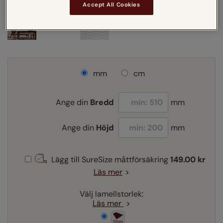
Accept All Cookies
mm
cm
Ange din
Bredd
mm
Ange din
Höjd
mm
Lägg till SureSize måttförsäkring
149.00 kr
Läs mer
Välj lamellstorlek:
Läs mer