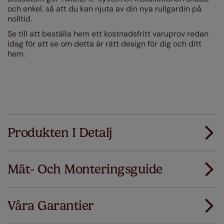
och enkel, så att du kan njuta av din nya rullgardin på
nolltid.
Se till att beställa hem ett kostnadsfritt varuprov redan
idag för att se om detta är rätt design för dig och ditt
hem.
Produkten I Detalj
Mät- Och Monteringsguide
Alla våra produkter är designade för snabbt och
smidigt standardmontage.
Våra Garantier
Lägg till SureSize mätgaranti på din order. Om
Ladda ner mätguiden