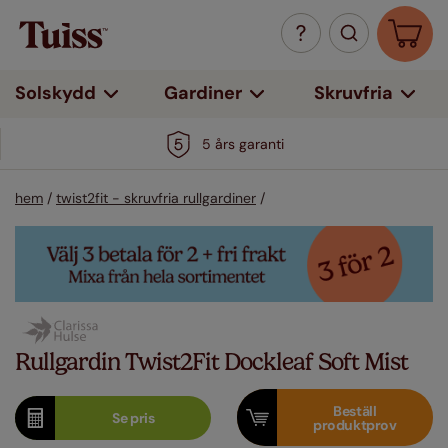
Solskydd
Gardiner
Skruvfria
5 års garanti
hem
/
twist2fit - skruvfria rullgardiner
/
Rullgardin Twist2Fit Dockleaf Soft Mist
Beställ
Se
pris
produktprov