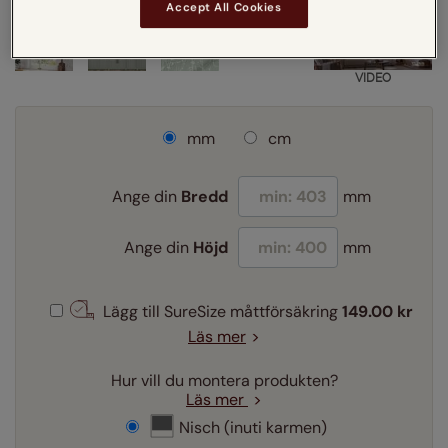
Accept All Cookies
VIDEO
mm
cm
Ange din
Bredd
mm
Ange din
Höjd
mm
Lägg till SureSize måttförsäkring
149.00 kr
Läs mer
Hur vill du montera produkten?
Läs mer
Nisch (inuti karmen)