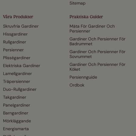
Sitemap
Våra Produkter
Praktiska Guider
Skruvfria Gardiner
Mäta För Gardiner Och
Persienner
Hissgardiner
Gardiner Och Persienner För
Rullgardiner
Badrummet
Persienner
Gardiner Och Persienner För
Sovrummet
Plisségardiner
Gardiner Och Persienner För
Elektriska Gardiner
Köket
Lamellgardiner
Persiennguide
Träpersienner
Ordbok
Duo-Rullgardiner
Takgardiner
Panelgardiner
Barngardiner
Mörkläggande
Energismarta