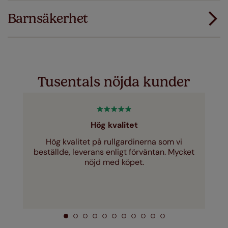
dina gardiner eller persienner inte passar
första gången ersätter vi dem med rätt storlek.
Barnsäkerhet
Ladda ner instruktioner
Just a few simple T&Cs apply - you can check them out
här
Tusentals nöjda kunder
Hög kvalitet
Hög kvalitet på rullgardinerna som vi
beställde, leverans enligt förväntan. Mycket
nöjd med köpet.