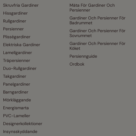
Skruvfria Gardiner
Mäta För Gardiner Och
Persienner
Hissgardiner
Gardiner Och Persienner För
Rullgardiner
Badrummet
Persienner
Gardiner Och Persienner För
Sovrummet
Plisségardiner
Gardiner Och Persienner För
Elektriska Gardiner
Köket
Lamellgardiner
Persiennguide
Träpersienner
Ordbok
Duo-Rullgardiner
Takgardiner
Panelgardiner
Barngardiner
Mörkläggande
Energismarta
PVC-Lameller
Designerkollektioner
Insynsskyddande