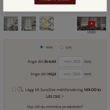
Se hur gardinen ser ut i
ditt fönster
VIDEO
mm
cm
Ange din
Bredd
mm
Ange din
Höjd
mm
Lägg till SureSize måttförsäkring
149.00 kr
Läs mer
Hur vill du montera produkten?