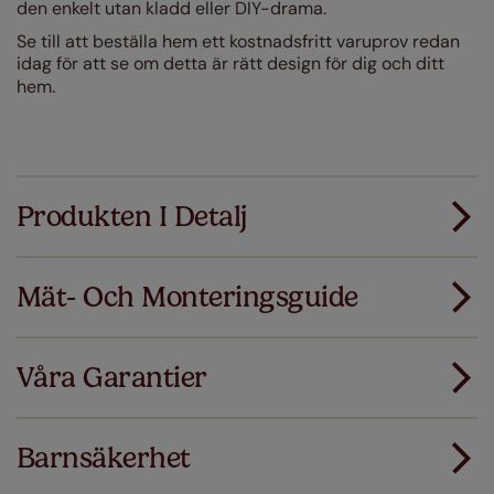
den enkelt utan kladd eller DIY-drama.
Se till att beställa hem ett kostnadsfritt varuprov redan
idag för att se om detta är rätt design för dig och ditt
hem.
Produkten I Detalj
Mät- Och Monteringsguide
Alla våra produkter är designade för snabbt och
smidigt standardmontage.
Våra Garantier
Lägg till SureSize mätgaranti på din order. Om
Ladda ner mätguiden
dina gardiner eller persienner inte passar
första gången ersätter vi dem med rätt storlek.
Barnsäkerhet
Ladda ner instruktioner
Just a few simple T&Cs apply - you can check them out