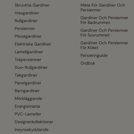
Skruvfria Gardiner
Mäta För Gardiner Och
Persienner
Hissgardiner
Gardiner Och Persienner
Rullgardiner
För Badrummet
Persienner
Gardiner Och Persienner
För Sovrummet
Plisségardiner
Gardiner Och Persienner
Elektriska Gardiner
För Köket
Lamellgardiner
Persiennguide
Träpersienner
Ordbok
Duo-Rullgardiner
Takgardiner
Panelgardiner
Barngardiner
Mörkläggande
Energismarta
PVC-Lameller
Designerkollektioner
Insynsskyddande