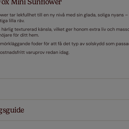
Fox Mini Sunflower
wer tar lekfullhet till en ny nivå med sin glada, soliga nyans 
ga lilla räv.
härlig texturerad känsla, vilket ger honom extra liv och mass
öjare för ditt hem.
er mörkläggande foder för att få det typ av solskydd som passa
kostnadsfritt varuprov redan idag.
gsguide
 våra produkter är designade för snabbt och smidigt standa