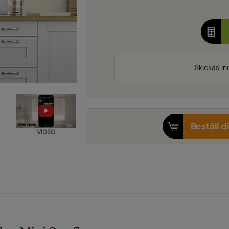
Skickas i
Beställ d
VIDEO