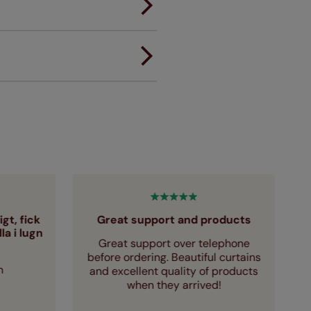
nner inte passar första gången
gt, fick
Great support and products
a i lugn
Great support over telephone
F
before ordering. Beautiful curtains
m
and excellent quality of products
when they arrived!