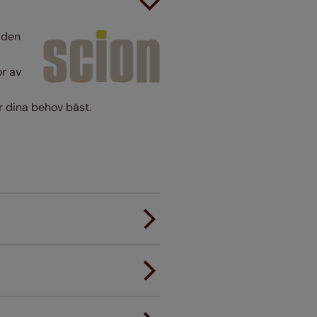
– den
or av
r dina behov bäst.
rdmontage.