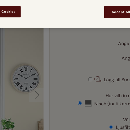
er
Träpersienner
Scion
Ljust tr
oner
 Cookies
Accept Al
Lamellgardiner
Sanderson
Se Alla Designerkollekti
Ange
Ang
Lägg till Su
Hur vill du
Nisch (inuti kar
Väl
Ljusfil