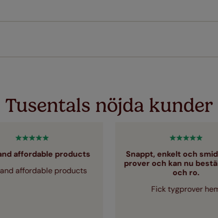
Ladda ner mätguiden
ureSize mätgaranti på din order. Om dina gardiner eller persie
 dem med rätt storlek.
Ladda ner instruktioner
 simple T&Cs apply - you can check them out
här
Tusentals nöjda kunder
and affordable products
Snappt, enkelt och smidi
prover och kan nu beställ
and affordable products
och ro.
Fick tygprover he