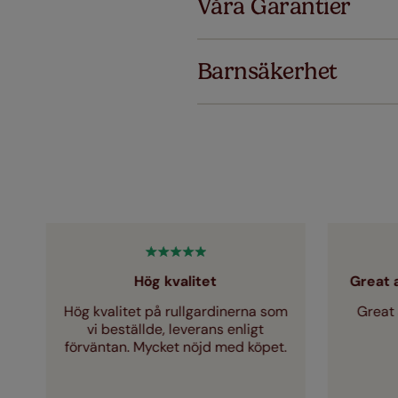
Våra Garantier
Lägg till S
ersätter vi
Barnsäkerhet
Just a few
Hög kvalitet
Great 
tt
Hög kvalitet på rullgardinerna som
Great 
t
vi beställde, leverans enligt
förväntan. Mycket nöjd med köpet.