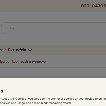
020-0430
Skruvfria
ndla
Modell
Material
Designerkollektioner
iga och kostnadsfria tygprover
Persienner
Vit
Barnrummet
Hissgardiner
Tunt & Skirt
Disney Home
Utvändigt solskydd
Grå / Si
mor & Blad
Rullgardiner
Linnemix
V&A William Morris
r
Mörkläggande
Rosa & 
& Natur
Plisségardiner
Sammet
Liberty
es
Energismarta
ster
t, Randigt & Prickigt
Aluminiumpersienner
Äkta Siden & Sidenimitation
Clarissa Hulse
Rosa
 “Accept All Cookies”, you agree to the storing of cookies on your device to enha
e
Duo-rullgardiner
 analyse site usage, and assist in our marketing efforts.