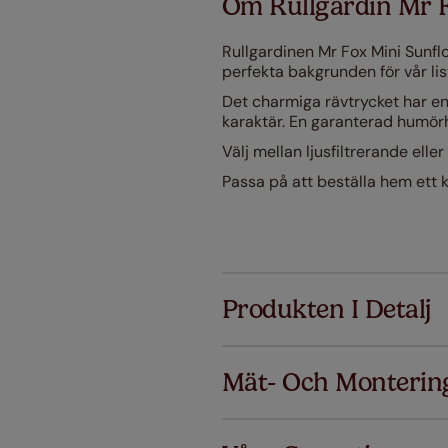
Om Rullgardin Mr 
Rullgardinen Mr Fox Mini Sunflo
perfekta bakgrunden för vår listi
Det charmiga rävtrycket har en 
karaktär. En garanterad humörh
Välj mellan ljusfiltrerande ell
Passa på att beställa hem ett 
Produkten I Detalj
Mät- Och Monterin
Alla