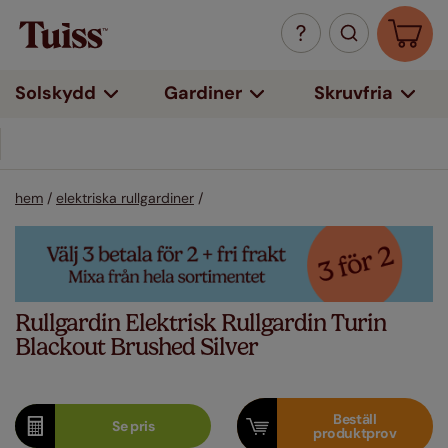
Solskydd
Gardiner
Skruvfria
5 års garanti
hem
/
elektriska rullgardiner
/
Rullgardin Elektrisk Rullgardin Turin
Blackout Brushed Silver
Beställ
Se
pris
produktprov