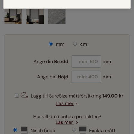
mm
cm
Ange din
Bredd
mm
Ange din
Höjd
mm
Lägg till SureSize måttförsäkring
149.00 kr
Läs mer
Hur vill du montera produkten?
Läs mer
Nisch (inuti
Exakta mått