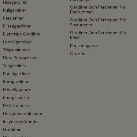
Hissgardiner
Gardiner Och Persienner För
Rullgardiner
Badrummet
Persienner
Gardiner Och Persienner För
Sovrummet
Plisségardiner
Gardiner Och Persienner För
Elektriska Gardiner
Köket
Lamellgardiner
Persiennguide
Träpersienner
Ordbok
Duo-Rullgardiner
Takgardiner
Panelgardiner
Barngardiner
Mörkläggande
Energismarta
PVC-Lameller
Designerkollektioner
Insynsskyddande
Gardiner