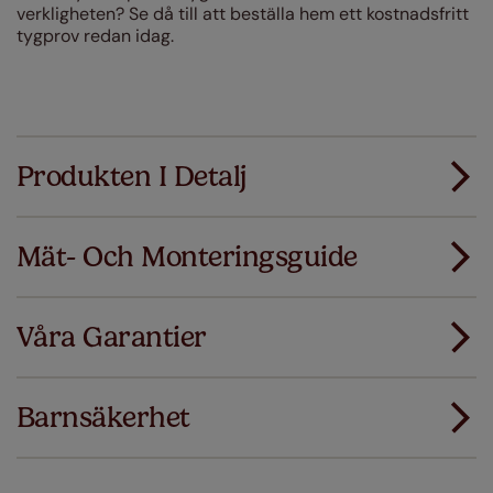
verkligheten? Se då till att beställa hem ett kostnadsfritt
tygprov redan idag.
Produkten I Detalj
Mät- Och Monteringsguide
Alla våra produkter är designade för snabbt och
smidigt standardmontage.
Våra Garantier
Lägg till SureSize mätgaranti på din order. Om
Ladda ner mätguiden
dina gardiner eller persienner inte passar
första gången ersätter vi dem med rätt storlek.
Barnsäkerhet
Ladda ner instruktioner
Just a few simple T&Cs apply - you can check them out
här