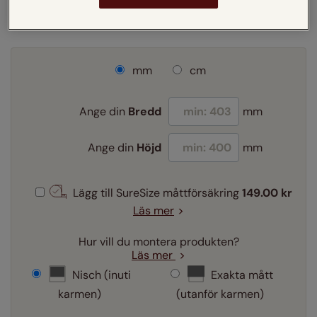
VIDEO
mm
cm
Ange din
Bredd
mm
Ange din
Höjd
mm
Lägg till SureSize måttförsäkring
149.00 kr
Läs mer
Hur vill du montera produkten?
Läs mer
Nisch (inuti
Exakta mått
karmen)
(utanför karmen)