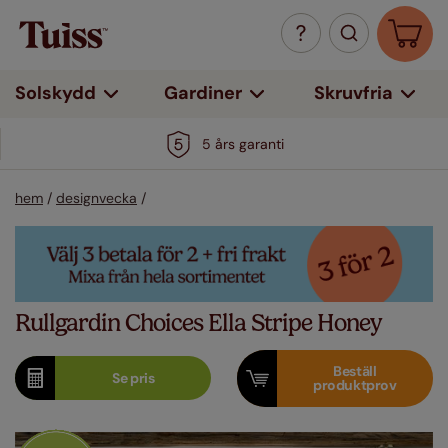
Solskydd
Gardiner
Skruvfria
5 års garanti
hem
/
designvecka
/
Rullgardin Choices Ella Stripe Honey
Beställ
Se
pris
produktprov