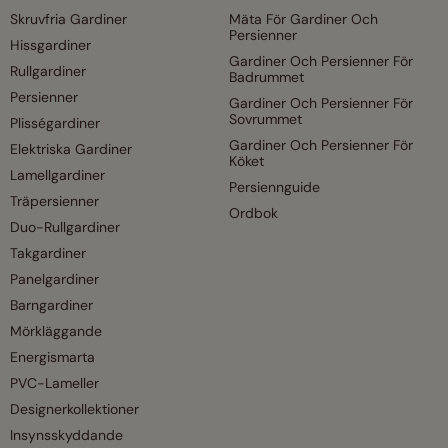
Skruvfria Gardiner
Mäta För Gardiner Och
Persienner
Hissgardiner
Gardiner Och Persienner För
Rullgardiner
Badrummet
Persienner
Gardiner Och Persienner För
Sovrummet
Plisségardiner
Gardiner Och Persienner För
Elektriska Gardiner
Köket
Lamellgardiner
Persiennguide
Träpersienner
Ordbok
Duo-Rullgardiner
Takgardiner
Panelgardiner
Barngardiner
Mörkläggande
Energismarta
PVC-Lameller
Designerkollektioner
Insynsskyddande