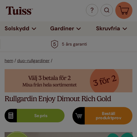
Solskydd
Gardiner
Skruvfria
5 års garanti
hem
/
duo-rullgardiner
/
Rullgardin Enjoy Dimout Rich Gold
Beställ
Se
pris
produktprov