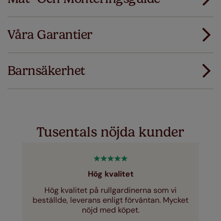
Alla våra produkter är designade för snabbt och
smidigt standardmontage.
Våra Garantier
Lägg till SureSize mätgaranti på din order. Om
Ladda ner mätguiden
dina gardiner eller persienner inte passar
första gången ersätter vi dem med rätt storlek.
Barnsäkerhet
Ladda ner instruktioner
Just a few simple T&Cs apply - you can check them out
här
Tusentals nöjda kunder
Hög kvalitet
Hög kvalitet på rullgardinerna som vi
beställde, leverans enligt förväntan. Mycket
nöjd med köpet.