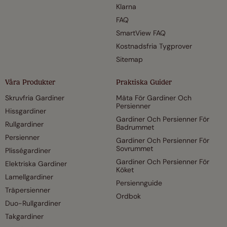
Klarna
FAQ
SmartView FAQ
Kostnadsfria Tygprover
Sitemap
Våra Produkter
Praktiska Guider
Skruvfria Gardiner
Mäta För Gardiner Och
Persienner
Hissgardiner
Gardiner Och Persienner För
Rullgardiner
Badrummet
Persienner
Gardiner Och Persienner För
Sovrummet
Plisségardiner
Gardiner Och Persienner För
Elektriska Gardiner
Köket
Lamellgardiner
Persiennguide
Träpersienner
Ordbok
Duo-Rullgardiner
Takgardiner