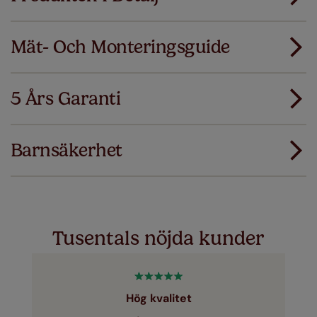
Mät- Och Monteringsguide
Alla våra produkter är designade för snabbt och
smidigt standardmontage.
5 Års Garanti
Lägg till SureSize mätgaranti på din order. Om
Ladda ner mätguiden
dina gardiner eller persienner inte passar
första gången ersätter vi dem med rätt storlek.
Barnsäkerhet
Ladda ner instruktioner
Just a few simple T&Cs apply - you can check them out
här
Tusentals nöjda kunder
Hög kvalitet