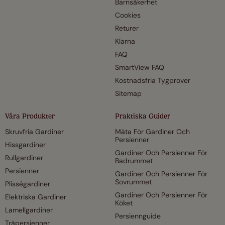
Barnsäkerhet
Cookies
Returer
Klarna
FAQ
SmartView FAQ
Kostnadsfria Tygprover
Sitemap
Våra Produkter
Praktiska Guider
Skruvfria Gardiner
Mäta För Gardiner Och
Persienner
Hissgardiner
Gardiner Och Persienner För
Rullgardiner
Badrummet
Persienner
Gardiner Och Persienner För
Sovrummet
Plisségardiner
Gardiner Och Persienner För
Elektriska Gardiner
Köket
Lamellgardiner
Persiennguide
Träpersienner