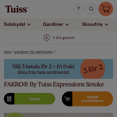
Solskydd
Gardiner
Skruvfria
5 års garanti
hem
/
gardiner för takfönster
/
FAKRO® By Tuiss Expressions Smoke
Beställ
Se
pris
produktprov