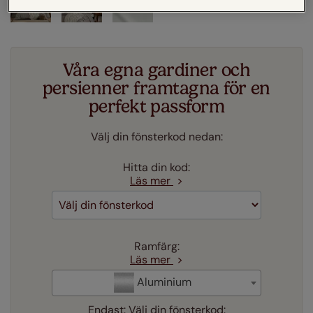
Våra egna gardiner och
persienner framtagna för en
perfekt passform
Välj din fönsterkod nedan:
Hitta din kod:
Läs mer
Ramfärg:
Läs mer
Aluminium
Endast:
Välj din fönsterkod: