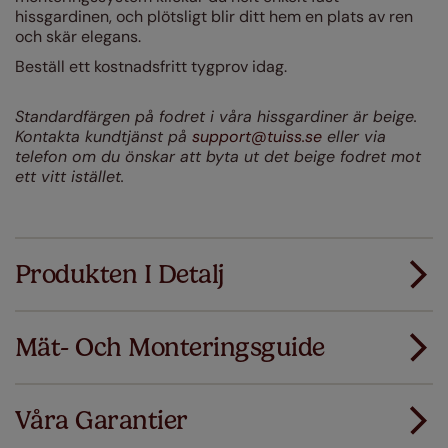
hissgardinen, och plötsligt blir ditt hem en plats av ren
och skär elegans.
Beställ ett kostnadsfritt tygprov idag.
Standardfärgen på fodret i våra hissgardiner är beige.
Kontakta kundtjänst på
support@tuiss.se
eller via
telefon om du önskar att byta ut det beige fodret mot
ett vitt istället.
Produkten I Detalj
Mät- Och Monteringsguide
Alla våra produkter är designade för snabbt och
smidigt standardmontage.
Våra Garantier
Lägg till SureSize mätgaranti på din order. Om
Ladda ner mätguiden