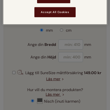
Accept All Cookies
mm
cm
Ange din
Bredd
mm
Ange din
Höjd
mm
Lägg till SureSize måttförsäkring
149.00 kr
Läs mer
Hur vill du montera produkten?
Läs mer
Nisch (inuti karmen)