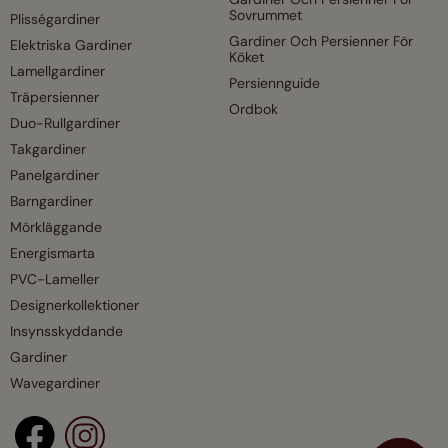
Sovrummet
Plisségardiner
Gardiner Och Persienner För
Elektriska Gardiner
Köket
Lamellgardiner
Persiennguide
Träpersienner
Ordbok
Duo-Rullgardiner
Takgardiner
Panelgardiner
Barngardiner
Mörkläggande
Energismarta
PVC-Lameller
Designerkollektioner
Insynsskyddande
Gardiner
Wavegardiner