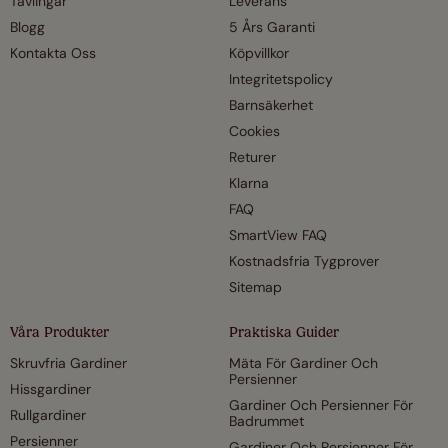
Tävlingar
Leverans
Blogg
5 Års Garanti
Kontakta Oss
Köpvillkor
Integritetspolicy
Barnsäkerhet
Cookies
Returer
Klarna
FAQ
SmartView FAQ
Kostnadsfria Tygprover
Sitemap
Våra Produkter
Praktiska Guider
Skruvfria Gardiner
Mäta För Gardiner Och
Persienner
Hissgardiner
Gardiner Och Persienner För
Rullgardiner
Badrummet
Persienner
Gardiner Och Persienner För