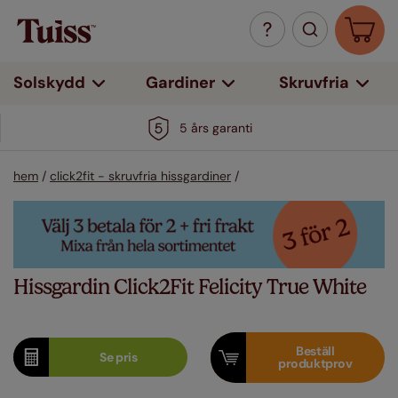
Solskydd
Gardiner
Skruvfria
5 års garanti
hem
/
click2fit - skruvfria hissgardiner
/
Hissgardin Click2Fit Felicity True White
Beställ
Se
pris
produktprov