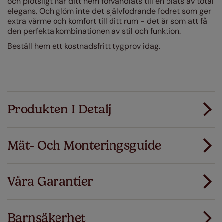
och plötsligt har ditt hem förvandlats till en plats av total
elegans. Och glöm inte det självfodrande fodret som ger
extra värme och komfort till ditt rum - det är som att få
den perfekta kombinationen av stil och funktion.
Beställ hem ett kostnadsfritt tygprov idag.
Produkten I Detalj
Mät- Och Monteringsguide
Alla våra produkter är designade för snabbt och
smidigt standardmontage.
Våra Garantier
Lägg till SureSize mätgaranti på din order. Om
Ladda ner mätguiden
dina gardiner eller persienner inte passar
första gången ersätter vi dem med rätt storlek.
Barnsäkerhet