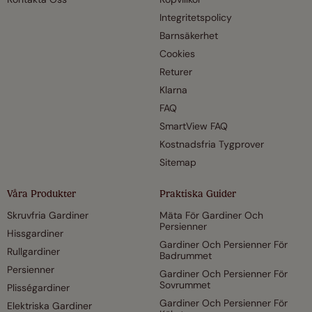
Integritetspolicy
Barnsäkerhet
Cookies
Returer
Klarna
FAQ
SmartView FAQ
Kostnadsfria Tygprover
Sitemap
Våra Produkter
Praktiska Guider
Skruvfria Gardiner
Mäta För Gardiner Och
Persienner
Hissgardiner
Gardiner Och Persienner För
Rullgardiner
Badrummet
Persienner
Gardiner Och Persienner För
Sovrummet
Plisségardiner
Gardiner Och Persienner För
Elektriska Gardiner