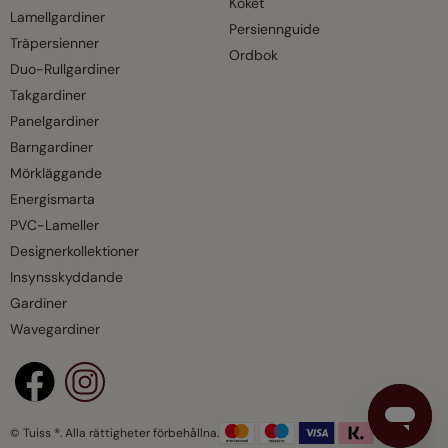
Köket
Lamellgardiner
Persiennguide
Träpersienner
Ordbok
Duo-Rullgardiner
Takgardiner
Panelgardiner
Barngardiner
Mörkläggande
Energismarta
PVC-Lameller
Designerkollektioner
Insynsskyddande
Gardiner
Wavegardiner
© Tuiss ®. Alla rättigheter förbehållna.