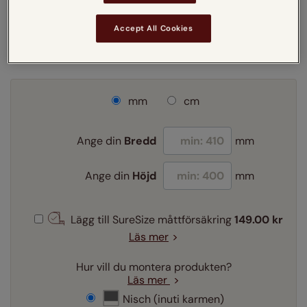
Accept All Cookies
mm
cm
Ange din
Bredd
mm
Ange din
Höjd
mm
Lägg till SureSize måttförsäkring
149.00 kr
Läs mer
Hur vill du montera produkten?
Läs mer
Nisch (inuti karmen)