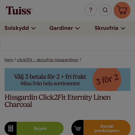
Solskydd
Gardiner
Skruvfria
hem
/
click2fit - skruvfria hissgardiner
/
Hissgardin Click2Fit Eternity Linen
Charcoal
Beställ
Se
pris
produktprov