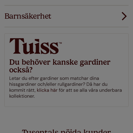
Lägg till SureSize mätgaranti på din order. Om
Ladda ner mätguiden
dina gardiner eller persienner inte passar
första gången ersätter vi dem med rätt storlek.
Barnsäkerhet
Ladda ner instruktioner
Just a few simple T&Cs apply - you can check them out
här
Du behöver kanske gardiner
också?
Letar du efter gardiner som matchar dina
hissgardiner och/eller rullgardiner? Då har du
kommit rätt,
klicka här
för att se alla våra underbara
kollektioner.
Tusentals nöjda kunder