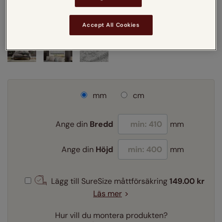
Accept All Cookies
mm
cm
Ange din
Bredd
mm
Ange din
Höjd
mm
Lägg till SureSize måttförsäkring
149.00 kr
Läs mer
Hur vill du montera produkten?