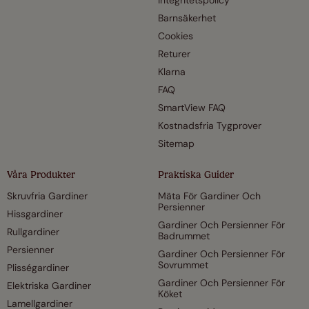
Barnsäkerhet
Cookies
Returer
Klarna
FAQ
SmartView FAQ
Kostnadsfria Tygprover
Sitemap
Våra Produkter
Praktiska Guider
Skruvfria Gardiner
Mäta För Gardiner Och
Persienner
Hissgardiner
Gardiner Och Persienner För
Rullgardiner
Badrummet
Persienner
Gardiner Och Persienner För
Sovrummet
Plisségardiner
Gardiner Och Persienner För
Elektriska Gardiner
Köket
Lamellgardiner