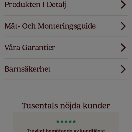
Produkten I Detalj
Mät- Och Monteringsguide
Alla våra produkter är designade för snabbt och
smidigt standardmontage.
Våra Garantier
Lägg till SureSize mätgaranti på din order. Om
Ladda ner mätguiden
dina gardiner eller persienner inte passar
första gången ersätter vi dem med rätt storlek.
Barnsäkerhet
Ladda ner instruktioner
Just a few simple T&Cs apply - you can check them out
här
Tusentals nöjda kunder
Trevligt bemötande av kundtjänst