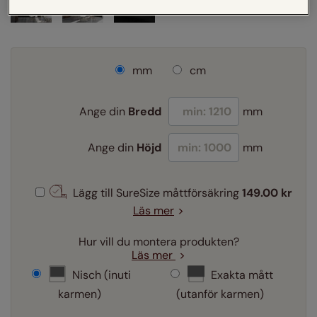
mm
cm
Ange din
Bredd
mm
Ange din
Höjd
mm
Lägg till SureSize måttförsäkring
149.00 kr
Läs mer
Hur vill du montera produkten?
Läs mer
Nisch (inuti
Exakta mått
karmen)
(utanför karmen)