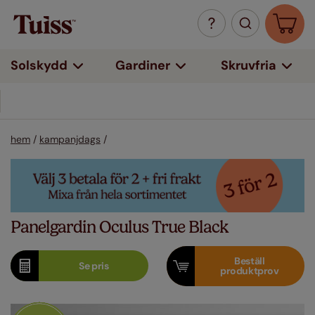
Solskydd
Gardiner
Skruvfria
5 års garanti
hem
/
kampanjdags
/
Panelgardin Oculus True Black
Beställ
Se
pris
produktprov