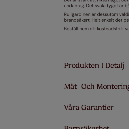
undantag. Det svala tyget är 
Rullgardinen är dessutom väldig
brandsäkert. Helt enkelt det pe
Beställ hem ett kostnadsfritt v
Produkten I Detalj
Mät- Och Monterin
Alla
Våra Garantier
Lägg till S
ersätter vi
Barnsäkerhet