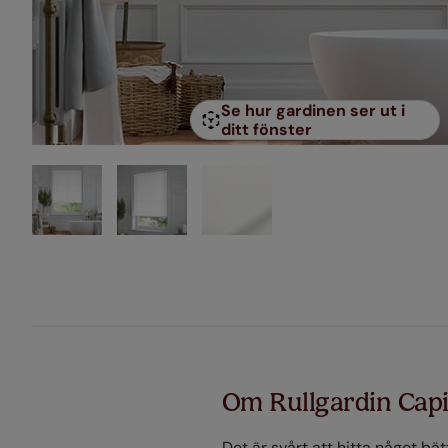
Se hur gardinen ser ut i
ditt fönster
Om Rullgardin Capi
Det är svårt att hitta något bät