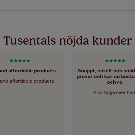
 simple T&Cs apply - you can check them out
här
Tusentals nöjda kunder
and affordable products
Snappt, enkelt och smidi
prover och kan nu beställ
and affordable products
och ro.
Fick tygprover he