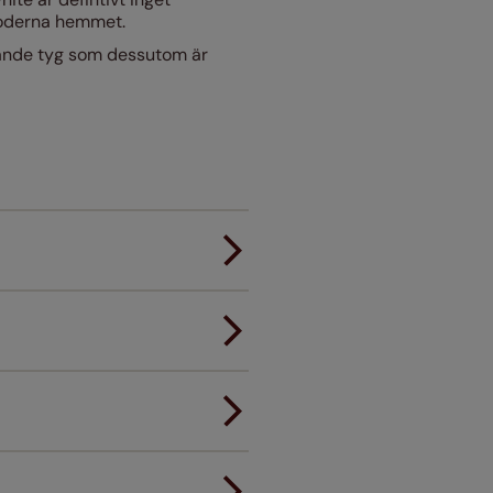
moderna hemmet.
rerande tyg som dessutom är
rdmontage.
nner inte passar första gången