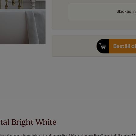
Skickas 
Beställ d
tal Bright White
tre än en klassisk vit rullgardin. Vår rullgardin Capital Bright W