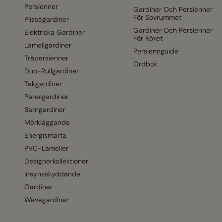
Persienner
Gardiner Och Persienner
För Sovrummet
Plisségardiner
Gardiner Och Persienner
Elektriska Gardiner
För Köket
Lamellgardiner
Persiennguide
Träpersienner
Ordbok
Duo-Rullgardiner
Takgardiner
Panelgardiner
Barngardiner
Mörkläggande
Energismarta
PVC-Lameller
Designerkollektioner
Insynsskyddande
Gardiner
Wavegardiner