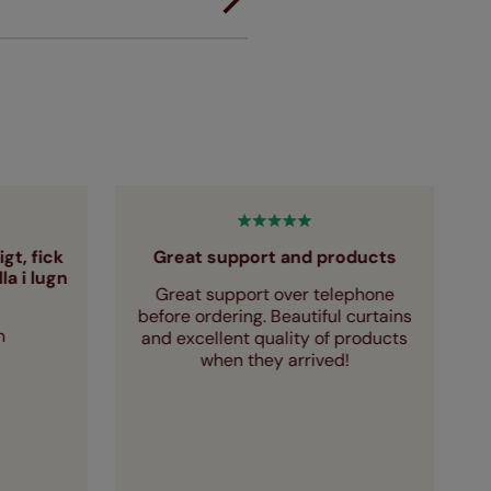
gt, fick
Great support and products
a i lugn
Great support over telephone
F
before ordering. Beautiful curtains
m
and excellent quality of products
when they arrived!