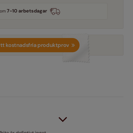
7-10 arbetsdagar
inom
itt kostnadsfria produktprov
hite är defintivt inget