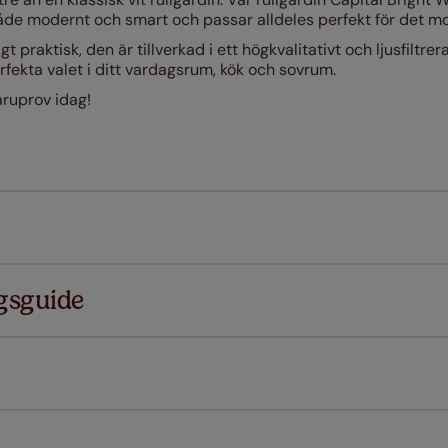
både modernt och smart och passar alldeles perfekt för det 
t praktisk, den är tillverkad i ett högkvalitativt och ljusfilt
rfekta valet i ditt vardagsrum, kök och sovrum.
aruprov idag!
gsguide
 våra produkter är designade för snabbt och smidigt standa
Ladda ner mätguiden
ureSize mätgaranti på din order. Om dina gardiner eller persie
 dem med rätt storlek.
Ladda ner instruktioner