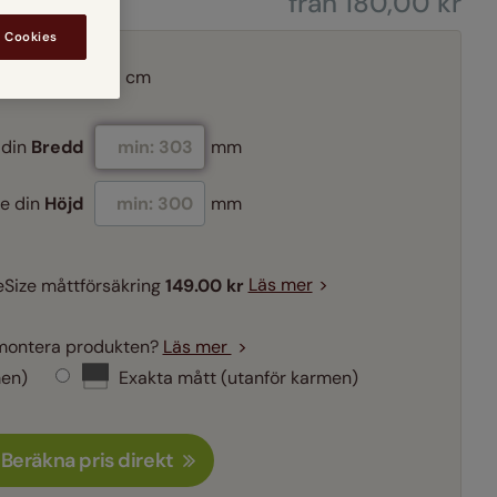
från 180,00 kr
Ljust Trä
Gult & Guldigt
ä
Scion
Medium trä
Rosa, Lila & Violett
Mörkt trä
l Cookies
Medium Trä
Blått & Turkost
Sanderson
Rött & Orange
mm
cm
Mörkt Trä
Grönt
oner
Se Alla Designers
Svart & Mörkgrått
 din
Bredd
mm
e din
Höjd
mm
reSize måttförsäkring
149.00 kr
Läs mer
 montera produkten?
Läs mer
men)
Exakta mått (utanför karmen)
Beräkna pris direkt