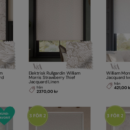
am
Elektrisk Rullgardin William
William Mor
rd
Morris Strawberry Thief
Jacquard Iv
Jacquard Linen
från
från
421,00 
2370,00 kr