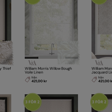
y Thief
William Morris Willow Bough
William Mor
Voile Linen
Jacquard L
från
från
421,00 kr
421,00 