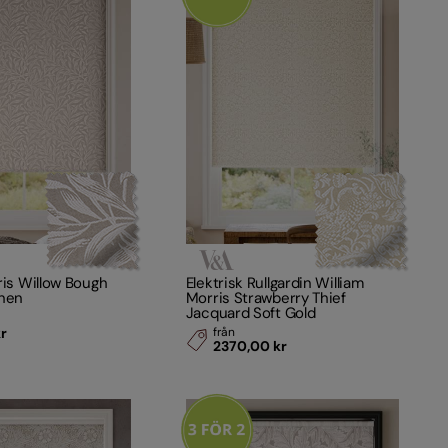
ris Willow Bough
Elektrisk Rullgardin William
inen
Morris Strawberry Thief
Jacquard Soft Gold
kr
från
2370,00 kr