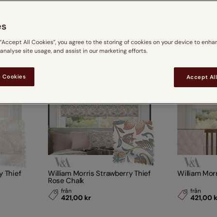
a. Med mönster som Fruit Primrose och Pimpernel Sage förvandlar du
Träpersienner
Scion
Ljust tr
oner
es
Lamellgardiner
Sanderson
 “Accept All Cookies”, you agree to the storing of cookies on your device to enha
Se Alla Designerkollekti
 analyse site usage, and assist in our marketing efforts.
 Cookies
Accept Al
y Thief
William Morris Strawberry Thief
William Morr
Rose Chalk
från
från
421,00 kr
421,00 