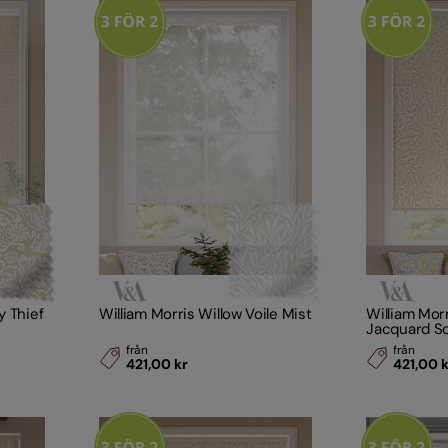
y Thief
William Morris Willow Voile Mist
William Mor
Jacquard So
från
från
421,00 kr
421,00 