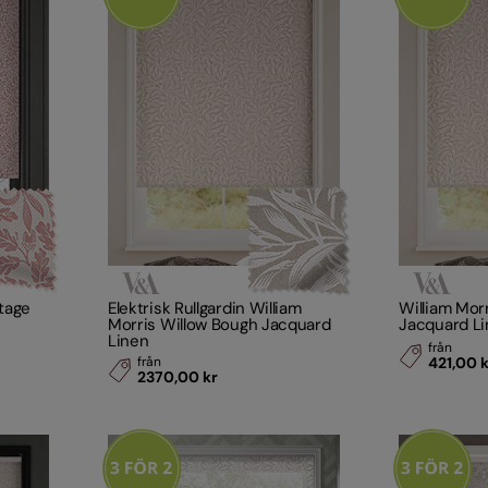
ntage
Elektrisk Rullgardin William
William Mor
Morris Willow Bough Jacquard
Jacquard L
Linen
från
från
421,00 
2370,00 kr