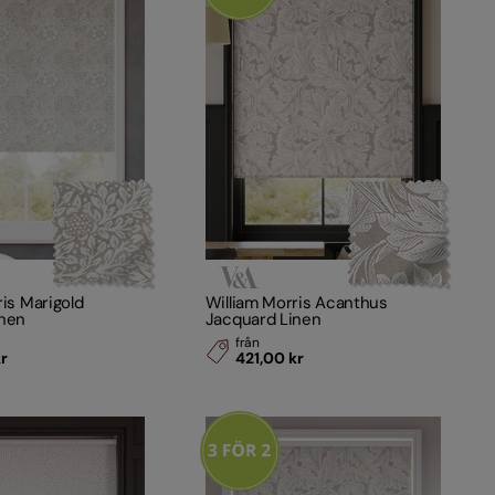
ris Marigold
William Morris Acanthus
inen
Jacquard Linen
från
kr
421,00 kr