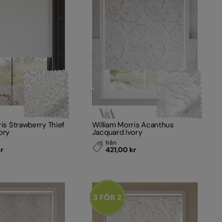
ris Strawberry Thief
William Morris Acanthus
ory
Jacquard Ivory
från
kr
421,00 kr