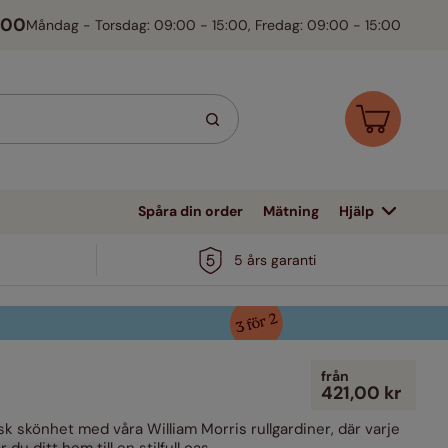
300
Måndag - Torsdag: 09:00 - 15:00, Fredag: 09:00 - 15:00
Spåra din order
Mätning
Hjälp
Designerkollektioner
Färger
Färger
5 års garanti
Naturfargade
Brun
Grått & Silvrigt
Disney Home
Vitt
Vitt, Silvrigt & Grått
Blått, Grönt &
lver
Rött & Orange
Turkos
Naturfärgat
Svart & Mörkgrått
Liberty
Neutralt & Naturligt
Svart &
Lila
Grön
Lila
Brunt
V&A William Morris
Gult & Guld
Mörkgrått
från
421,00 kr
Rosa
Rött & Orange
Clarissa Hulse
Gul / Guld
Blått, Grönt & Turkost
Orange
isk skönhet med våra William Morris rullgardiner,
där varje