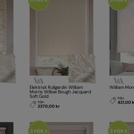
Elektrisk Rullgardin William
William Mor
Morris Willow Bough Jacquard
Soft Gold
från
från
421,00 
2370,00 kr